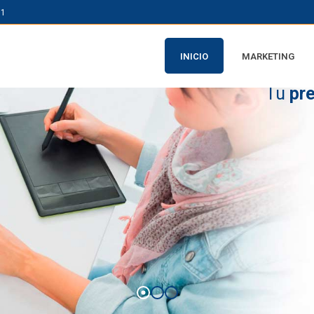
61
INICIO
MARKETING
Tu
pr