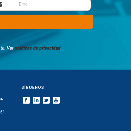
Email
ta. Ver
políticas de privacidad
.
SÍGUENOS
a,
761