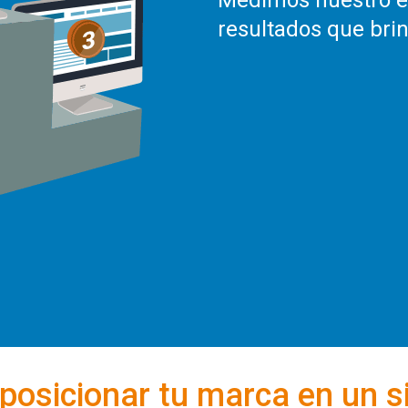
Medimos nuestro éx
resultados que bri
sicionar tu marca en un sit