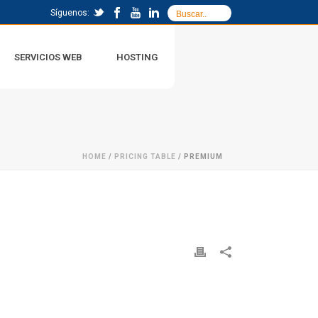
Síguenos:
SERVICIOS WEB
HOSTING
HOME
/
PRICING TABLE
/ PREMIUM