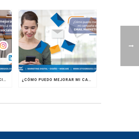
¿CÓMO MEJORAR MI PRESENCIA EN REDES SOCIALES?
¿CÓMO PUEDO MEJORAR MI CAMPAÑA DE EMAIL MARKETING?