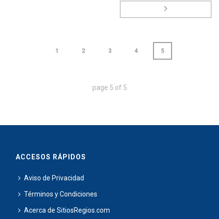
1
2
3
4
5
page
5
of
5
ACCESOS RÁPIDOS
Aviso de Privacidad
Términos y Condiciones
Acerca de SitiosRegios.com