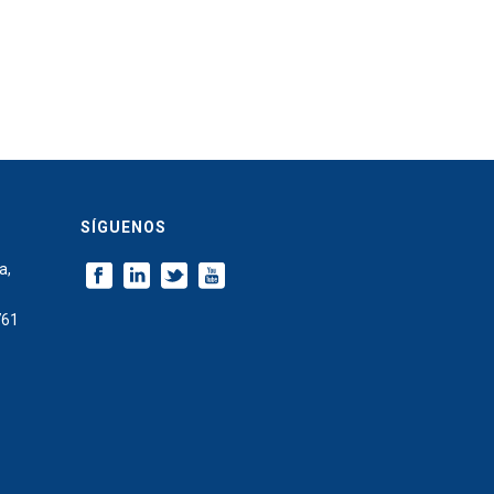
SÍGUENOS
a,
761