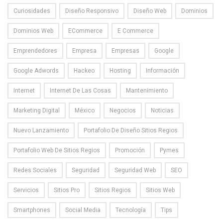
Curiosidades
Diseño Responsivo
Diseño Web
Dominios
Dominios Web
ECommerce
E Commerce
Emprendedores
Empresa
Empresas
Google
Google Adwords
Hackeo
Hosting
Información
Internet
Internet De Las Cosas
Mantenimiento
Marketing Digital
México
Negocios
Noticias
Nuevo Lanzamiento
Portafolio De Diseño Sitios Regios
Portafolio Web De Sitios Regios
Promoción
Pymes
Redes Sociales
Seguridad
Seguridad Web
SEO
Servicios
Sitios Pro
Sitios Regios
Sitios Web
Smartphones
Social Media
Tecnología
Tips