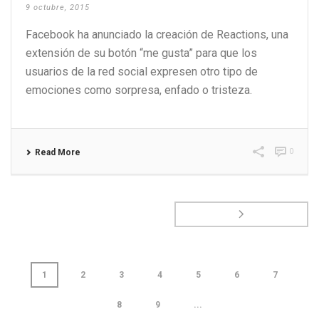
9 octubre, 2015
Facebook ha anunciado la creación de Reactions, una
extensión de su botón “me gusta” para que los
usuarios de la red social expresen otro tipo de
emociones como sorpresa, enfado o tristeza.
0
Read More
1
2
3
4
5
6
7
8
9
...