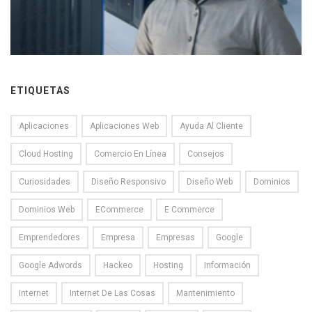
ETIQUETAS
Aplicaciones
Aplicaciones Web
Ayuda Al Cliente
Cloud Hosting
Comercio En Línea
Consejos
Curiosidades
Diseño Responsivo
Diseño Web
Dominios
Dominios Web
ECommerce
E Commerce
Emprendedores
Empresa
Empresas
Google
Google Adwords
Hackeo
Hosting
Información
Internet
Internet De Las Cosas
Mantenimiento