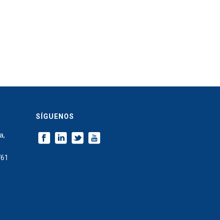
SÍGUENOS
a,
761