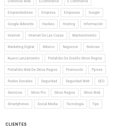
Dominios Web
ECommerce
E Commerce
Emprendedores
Empresa
Empresas
Google
Google Adwords
Hackeo
Hosting
Información
Internet
Internet De Las Cosas
Mantenimiento
Marketing Digital
México
Negocios
Noticias
Nuevo Lanzamiento
Portafolio De Diseño Sitios Regios
Portafolio Web De Sitios Regios
Promoción
Pymes
Redes Sociales
Seguridad
Seguridad Web
SEO
Servicios
Sitios Pro
Sitios Regios
Sitios Web
Smartphones
Social Media
Tecnología
Tips
CLIENTES