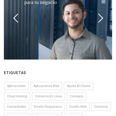
para tu negocio
ETIQUETAS
Aplicaciones
Aplicaciones Web
Ayuda Al Cliente
Cloud Hosting
Comercio En Línea
Consejos
Curiosidades
Diseño Responsivo
Diseño Web
Dominios