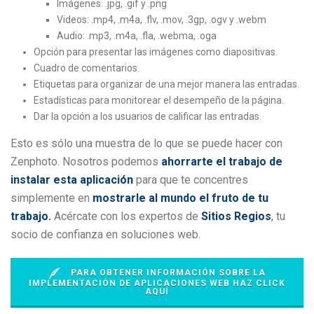
Imágenes: .jpg, .gif y .png
Videos:
.mp4, .m4a, .flv, .mov, .3gp, .ogv y .webm
Audio:
.mp3, .m4a, .fla, .webma, .oga
Opción para presentar las imágenes como diapositivas.
Cuadro de comentarios.
Etiquetas para organizar de una mejor manera las entradas.
Estadísticas para monitorear el desempeño de la página.
Dar la opción a los usuarios de calificar las entradas.
Esto es sólo una muestra de lo que se puede hacer con
Zenphoto. Nosotros podemos
ahorrarte el trabajo de
instalar esta aplicación
para que te concentres
simplemente en
mostrarle al mundo el fruto de tu
trabajo.
Acércate con los expertos de
Sitios Regios
, tu
socio de confianza en soluciones web.
PARA OBTENER INFORMACIÓN SOBRE LA
IMPLEMENTACIÓN DE APLICACIONES WEB HAZ CLICK
AQUÍ