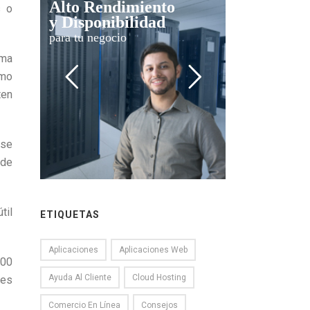
Alto Rendimiento
s o
y Disponibilidad
para tu negocio
ema
omo
ten
rse
 de
til
ETIQUETAS
Aplicaciones
Aplicaciones Web
000
Ayuda Al Cliente
Cloud Hosting
 es
Comercio En Línea
Consejos