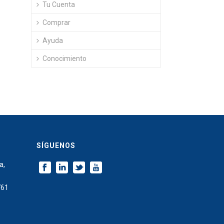
Tu Cuenta
Comprar
Ayuda
Conocimiento
SÍGUENOS
a,
761