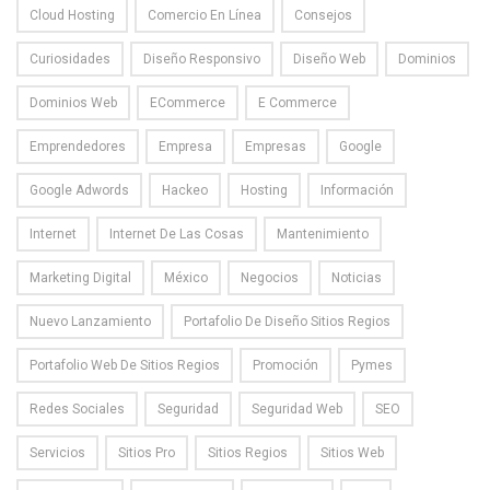
Cloud Hosting
Comercio En Línea
Consejos
Curiosidades
Diseño Responsivo
Diseño Web
Dominios
Dominios Web
ECommerce
E Commerce
Emprendedores
Empresa
Empresas
Google
Google Adwords
Hackeo
Hosting
Información
Internet
Internet De Las Cosas
Mantenimiento
Marketing Digital
México
Negocios
Noticias
Nuevo Lanzamiento
Portafolio De Diseño Sitios Regios
Portafolio Web De Sitios Regios
Promoción
Pymes
Redes Sociales
Seguridad
Seguridad Web
SEO
Servicios
Sitios Pro
Sitios Regios
Sitios Web