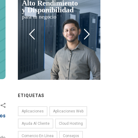
Alto Rendimiento
y Disponibilidad
para tu negocio
ETIQUETAS
Aplicaciones
Aplicaciones Web
los
Ayuda Al Cliente
Cloud Hosting
Comercio En Línea
Consejos
 de