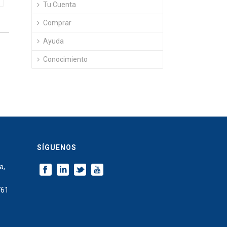
Tu Cuenta
Comprar
Ayuda
Conocimiento
SÍGUENOS
a,
761