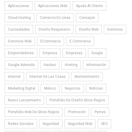
Aplicaciones
Aplicaciones Web
Ayuda Al Cliente
Cloud Hosting
Comercio En Línea
Consejos
Curiosidades
Diseño Responsivo
Diseño Web
Dominios
Dominios Web
ECommerce
E Commerce
Emprendedores
Empresa
Empresas
Google
Google Adwords
Hackeo
Hosting
Información
Internet
Internet De Las Cosas
Mantenimiento
Marketing Digital
México
Negocios
Noticias
Nuevo Lanzamiento
Portafolio De Diseño Sitios Regios
Portafolio Web De Sitios Regios
Promoción
Pymes
Redes Sociales
Seguridad
Seguridad Web
SEO