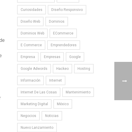
Curiosidades
Diseño Responsivo
Diseño Web
Dominios
Dominios Web
ECommerce
 de
E Commerce
Emprendedores
e
Empresa
Empresas
Google
Google Adwords
Hackeo
Hosting
Información
Internet
Internet De Las Cosas
Mantenimiento
r
Marketing Digital
México
Negocios
Noticias
Nuevo Lanzamiento