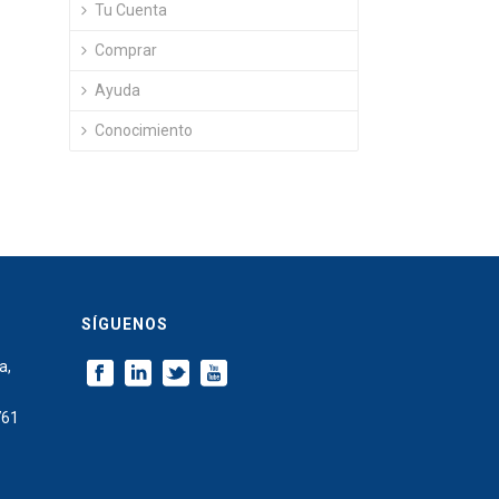
Tu Cuenta
Comprar
Ayuda
Conocimiento
SÍGUENOS
a,
761