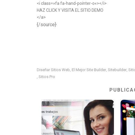
<
i
class
=»
fa fa-hand-pointer-o
«
>
</
i
>
HAZ CLICK Y VISITA EL SITIO DEMO
</
a
>
{/source}
Diseñar Sitios Web
El Mejor Site Builder
Sitebuilder
Sit
,
,
,
Sitios Pro
,
PUBLICA