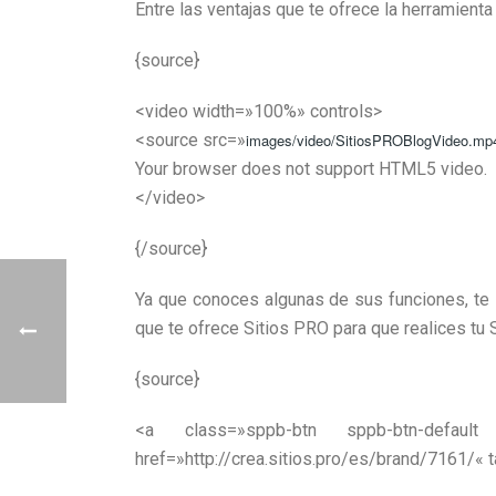
Entre las ventajas que te ofrece la herramient
{source}
<video width=»100%» controls>
<source src=»
images/video/SitiosPROBlogVideo.mp
Your browser does not support HTML5 video.
</video>
{/source}
Ya que conoces algunas de sus funciones, te 
que te ofrece Sitios PRO para que realices tu S
{source}
<
a
class
=»
sppb-btn sppb-btn-default
href
=»
http://crea.sitios.pro/es/brand/7161/
«
t