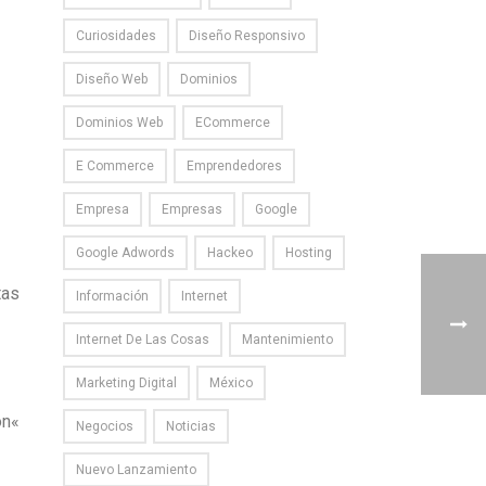
Curiosidades
Diseño Responsivo
Diseño Web
Dominios
Dominios Web
ECommerce
E Commerce
Emprendedores
Empresa
Empresas
Google
Google Adwords
Hackeo
Hosting
tas
Información
Internet
Internet De Las Cosas
Mantenimiento
Marketing Digital
México
on
«
Negocios
Noticias
Nuevo Lanzamiento