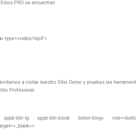
a Sitios PRO se encuentran:
4
» type=»video/mp4″>
invitamos a visitar nuestro Sitio Demo y pruebes las herramien
itio Profesional.
 sppb-btn-lg sppb-btn-block boton-blog
«
role
=»
butt
arget
=»
_blank
«
>