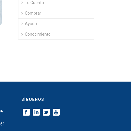
Tu Cuenta
Comprar
Ayuda
Conocimiento
SÍGUENOS
a,
761