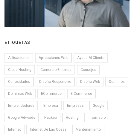
ETIQUETAS
Aplicaciones
Aplicaciones Web
Ayuda Al Cliente
Cloud Hosting
Comercio En Línea
Consejos
Curiosidades
Diseño Responsivo
Diseño Web
Dominios
Dominios Web
ECommerce
E Commerce
Emprendedores
Empresa
Empresas
Google
Google Adwords
Hackeo
Hosting
Información
Internet
Internet De Las Cosas
Mantenimiento