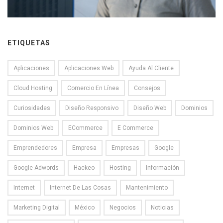
ETIQUETAS
Aplicaciones
Aplicaciones Web
Ayuda Al Cliente
Cloud Hosting
Comercio En Línea
Consejos
Curiosidades
Diseño Responsivo
Diseño Web
Dominios
Dominios Web
ECommerce
E Commerce
Emprendedores
Empresa
Empresas
Google
Google Adwords
Hackeo
Hosting
Información
Internet
Internet De Las Cosas
Mantenimiento
Marketing Digital
México
Negocios
Noticias