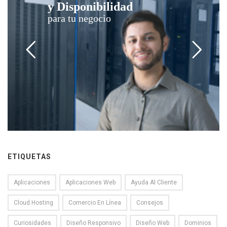
y Disponibilidad
para tu negocio
ETIQUETAS
Aplicaciones
Aplicaciones Web
Ayuda Al Cliente
Cloud Hosting
Comercio En Línea
Consejos
Curiosidades
Diseño Responsivo
Diseño Web
Dominios