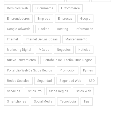
Dominios Web
ECommerce
E Commerce
Emprendedores
Empresa
Empresas
Google
Google Adwords
Hackeo
Hosting
Información
Internet
Internet De Las Cosas
Mantenimiento
Marketing Digital
México
Negocios
Noticias
Nuevo Lanzamiento
Portafolio De Diseño Sitios Regios
Portafolio Web De Sitios Regios
Promoción
Pymes
Redes Sociales
Seguridad
Seguridad Web
SEO
Servicios
Sitios Pro
Sitios Regios
Sitios Web
Smartphones
Social Media
Tecnología
Tips