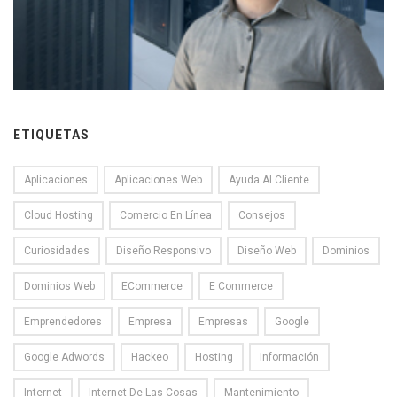
ETIQUETAS
Aplicaciones
Aplicaciones Web
Ayuda Al Cliente
Cloud Hosting
Comercio En Línea
Consejos
Curiosidades
Diseño Responsivo
Diseño Web
Dominios
Dominios Web
ECommerce
E Commerce
Emprendedores
Empresa
Empresas
Google
Google Adwords
Hackeo
Hosting
Información
Internet
Internet De Las Cosas
Mantenimiento