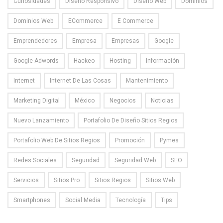
Curiosidades
Diseño Responsivo
Diseño Web
Dominios
Dominios Web
ECommerce
E Commerce
Emprendedores
Empresa
Empresas
Google
Google Adwords
Hackeo
Hosting
Información
Internet
Internet De Las Cosas
Mantenimiento
Marketing Digital
México
Negocios
Noticias
Nuevo Lanzamiento
Portafolio De Diseño Sitios Regios
Portafolio Web De Sitios Regios
Promoción
Pymes
Redes Sociales
Seguridad
Seguridad Web
SEO
Servicios
Sitios Pro
Sitios Regios
Sitios Web
Smartphones
Social Media
Tecnología
Tips