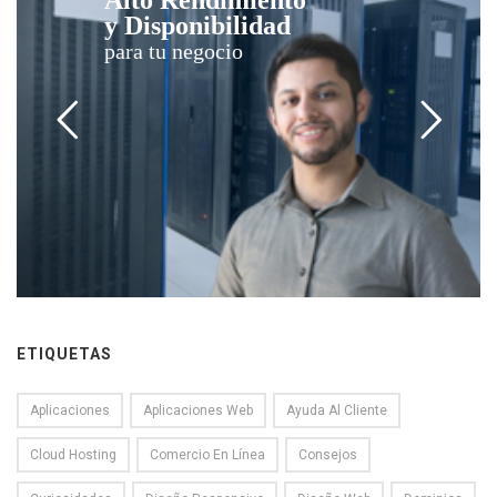
y Disponibilidad
para tu negocio
ETIQUETAS
Aplicaciones
Aplicaciones Web
Ayuda Al Cliente
Cloud Hosting
Comercio En Línea
Consejos