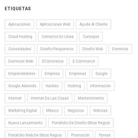
ETIQUETAS
Aplicaciones
Aplicaciones Web
Ayuda Al Cliente
Cloud Hosting
Comercio En Línea
Consejos
Curiosidades
Diseño Responsivo
Diseño Web
Dominios
Dominios Web
ECommerce
E Commerce
Emprendedores
Empresa
Empresas
Google
Google Adwords
Hackeo
Hosting
Información
Internet
Internet De Las Cosas
Mantenimiento
Marketing Digital
México
Negocios
Noticias
Nuevo Lanzamiento
Portafolio De Diseño Sitios Regios
Portafolio Web De Sitios Regios
Promoción
Pymes