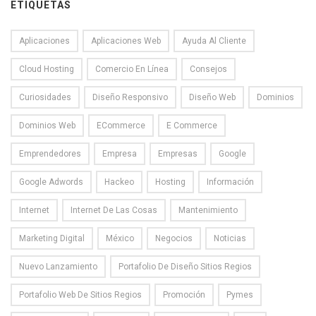
ETIQUETAS
Aplicaciones
Aplicaciones Web
Ayuda Al Cliente
Cloud Hosting
Comercio En Línea
Consejos
Curiosidades
Diseño Responsivo
Diseño Web
Dominios
Dominios Web
ECommerce
E Commerce
Emprendedores
Empresa
Empresas
Google
Google Adwords
Hackeo
Hosting
Información
Internet
Internet De Las Cosas
Mantenimiento
Marketing Digital
México
Negocios
Noticias
Nuevo Lanzamiento
Portafolio De Diseño Sitios Regios
Portafolio Web De Sitios Regios
Promoción
Pymes