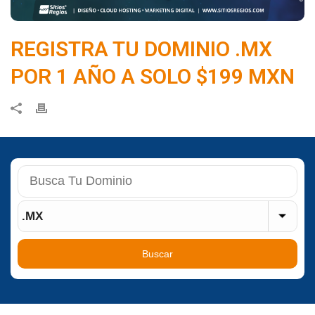
REGISTRA TU DOMINIO .MX
POR 1 AÑO A SOLO $199 MXN